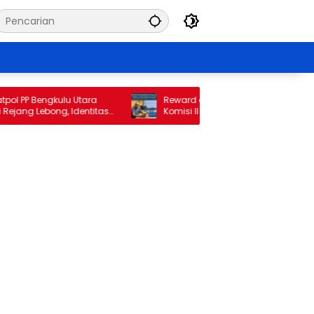
P Bengkulu Utara
Reward di Tengah Kerugian Rp34 Miliar,
 Lebong, Identitas
Komisi II DPRD Bengkulu Utara Jadwalkan
otan
Pemanggilan Pihak Perumda