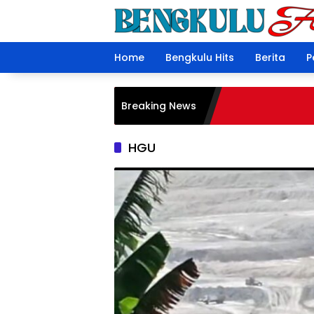
Langsung
ke
konten
Home
Bengkulu Hits
Berita
P
Breaking News
HGU