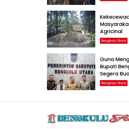
Kekecewaa
Masyarakat
Agricinal
Bengkulu Utara
Guna Mengh
Bupati Beng
Segera Bua
Bengkulu Utara