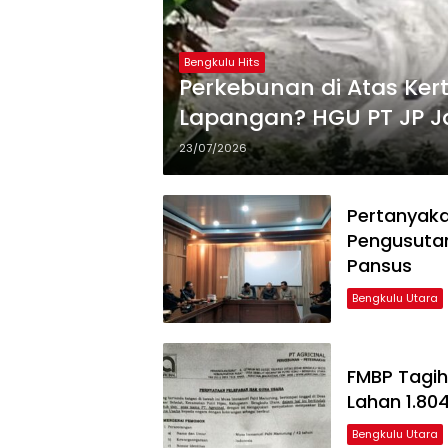
Bengkulu Hits
Perkebunan di Atas Ker
Lapangan? HGU PT JP J
23/07/2026
Pertanyaka
Pengusutan
Pansus
Bengkulu Utara
FMBP Tagih
Lahan 1.80
Bengkulu Utara