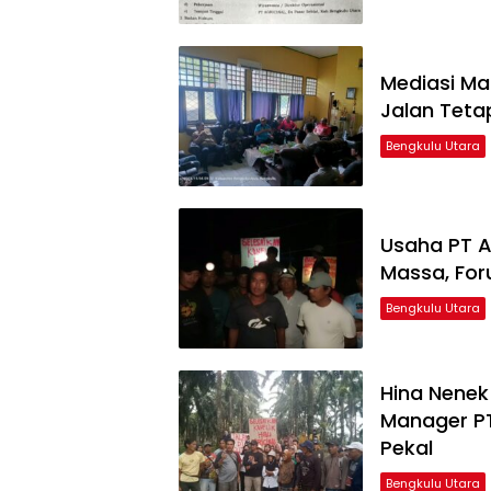
Mediasi Mas
Jalan Tetap
Bengkulu Utara
Usaha PT A
Massa, For
Bengkulu Utara
Hina Nene
Manager PT
Pekal
Bengkulu Utara