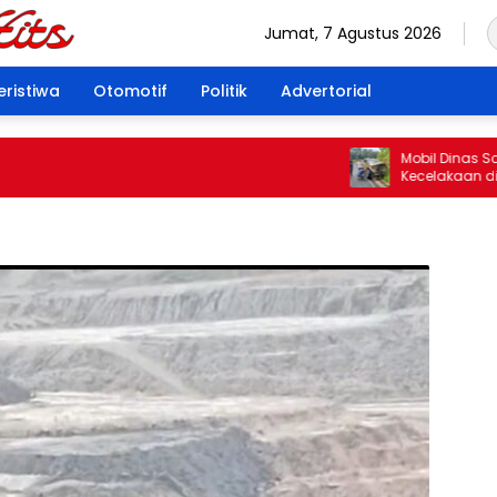
Jumat, 7 Agustus 2026
eristiwa
Otomotif
Politik
Advertorial
Mobil Dinas Satpol P
Kecelakaan di Rejang
Pengemudi Tuai Sor