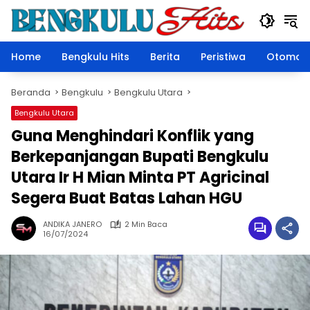
Langsung
ke
konten
Home
Bengkulu Hits
Berita
Peristiwa
Otomoti
Beranda
Bengkulu
Bengkulu Utara
Bengkulu Utara
Guna Menghindari Konflik yang
Berkepanjangan Bupati Bengkulu
Utara Ir H Mian Minta PT Agricinal
Segera Buat Batas Lahan HGU
ANDIKA JANERO
2 Min Baca
16/07/2024