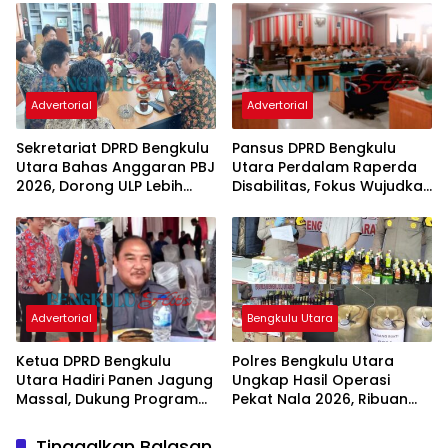
Penyangga
Advertorial
Advertorial
Sekretariat DPRD Bengkulu
Pansus DPRD Bengkulu
Utara Bahas Anggaran PBJ
Utara Perdalam Raperda
2026, Dorong ULP Lebih
Disabilitas, Fokus Wujudkan
Proaktif
Regulasi Inklusif
Advertorial
Bengkulu Utara
Ketua DPRD Bengkulu
Polres Bengkulu Utara
Utara Hadiri Panen Jagung
Ungkap Hasil Operasi
Massal, Dukung Program
Pekat Nala 2026, Ribuan
SADESAHE
Petasan hingga Miras
Dimusnahkan
Tinggalkan Balasan