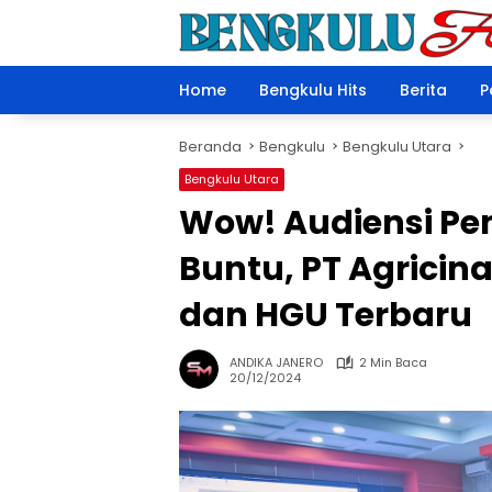
Langsung
ke
konten
Home
Bengkulu Hits
Berita
P
Beranda
Bengkulu
Bengkulu Utara
Bengkulu Utara
Wow! Audiensi Pe
Buntu, PT Agricina
dan HGU Terbaru
ANDIKA JANERO
2 Min Baca
20/12/2024