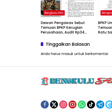
Bengkulu Hits
Bengku
Dewan Pengawas Sebut
BPKP U
Temuan BPKP Kerugian
Temuan
Perusahaan, Audit Rp34
Ratu S
Miliar Perumda Tirta Ratu
Memben
Samban Kian Disorot
Miliar
Tinggalkan Balasan
Anda harus
masuk
untuk berkomentar.