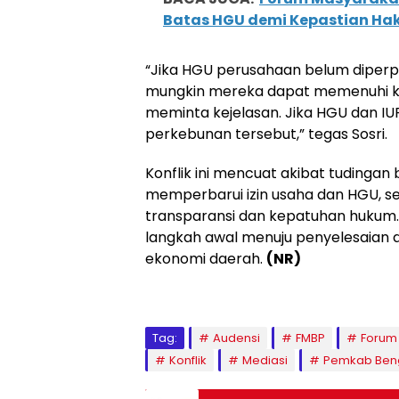
Batas HGU demi Kepastian Ha
“Jika HGU perusahaan belum diperp
mungkin mereka dapat memenuhi k
meminta kejelasan. Jika HGU dan IU
perkebunan tersebut,” tegas Sosri.
Konflik ini mencuat akibat tudingan
memperbarui izin usaha dan HGU, 
transparansi dan kepatuhan hukum. 
langkah awal menuju penyelesaian d
ekonomi daerah.
(NR)
Tag:
Audensi
FMBP
Forum
Konflik
Mediasi
Pemkab Beng