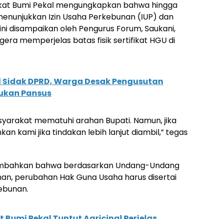
arakat Bumi Pekal mengungkapkan bahwa hingga
menunjukkan Izin Usaha Perkebunan (IUP) dan
ini disampaikan oleh Pengurus Forum, Saukani,
ra memperjelas batas fisik sertifikat HGU di
l Sidak DPRD, Warga Desak Pengusutan
tukan Pansus
asyarakat mematuhi arahan Bupati. Namun, jika
an kami jika tindakan lebih lanjut diambil,” tegas
ambahkan bahwa berdasarkan Undang-Undang
nan, perubahan Hak Guna Usaha harus disertai
ebunan.
Bumi Pekal Tuntut Agricinal Perjelas