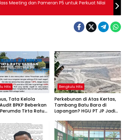
lass Meeting dan Pameran P5 untuk Perkuat Nilai
a
lu Hits
Bengkulu Hits
us, Tata Kelola
Perkebunan di Atas Kertas,
Audit BPKP Beberkan
Tambang Batu Bara di
 Perumda Tirta Ratu
Lapangan? HGU PT JP Jadi
n
Sorotan