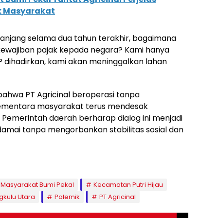
k Masyarakat
anjang selama dua tahun terakhir, bagaimana
ewajiban pajak kepada negara? Kami hanya
P dihadirkan, kami akan meninggalkan lahan
 bahwa PT Agricinal beroperasi tanpa
sementara masyarakat terus mendesak
Pemerintah daerah berharap dialog ini menjadi
amai tanpa mengorbankan stabilitas sosial dan
 Masyarakat Bumi Pekal
Kecamatan Putri Hijau
kulu Utara
Polemik
PT Agricinal