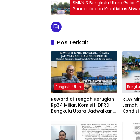
SMKN 3 Bengkulu Utara Gelar C
Pancasila dan Kreativitas Sisw
Pos Terkait
Bengkulu Utara
Bengku
Reward di Tengah Kerugian
ROA Min
Rp34 Miliar, Komisi II DPRD
Lemah, 
Bengkulu Utara Jadwalkan
Kondisi
Pemanggilan Pihak Perumda
Samba