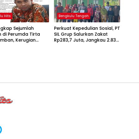
lu Hits
Bengkulu Tengah
ngkap Sejumlah
Perkuat Kepedulian Sosial, PT
 di Perumda Tirta
SIL Grup Salurkan Zakat
amban, Kerugian
Rp283,7 Juta, Jangkau 2.837
gkak hingga Rp34
Penerima di 73 Desa
Penyangga