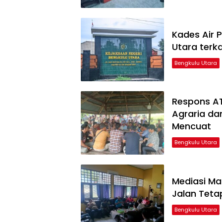
Kades Air 
Utara ter
Bengkulu Utara
Respons AT
Agraria da
Mencuat
Bengkulu Utara
Mediasi Mas
Jalan Tetap
Bengkulu Utara