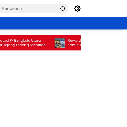
 PP Bengkulu Utara
Reward di Tengah Kerugian Rp34 Miliar,
ang Lebong, Identitas
Komisi II DPRD Bengkulu Utara Jadwalk
orotan
Pemanggilan Pihak Perumda