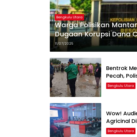
Bengkulu Utara
Warga Polisikan Manta
Dugaan Korupsi Dana 
11/07/2025
Bentrok Me
Pecah, Pol
Bengkulu Utara
Wow! Audie
Agricinal D
Bengkulu Utara