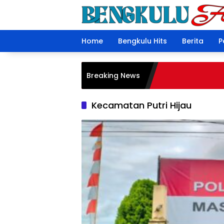
Langsung
ke
konten
Home
Bengkulu Hits
Berita
P
Breaking News
Kecamatan Putri Hijau