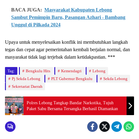
BACA JUGA:
Masyarakat Kabupaten Lebong
Sambut Pemimpin Baru, Pasangan Azhari - Bambang
Unggul di Pilkada 2024
Upaya untuk menyelesaikan konflik ini membutuhkan langkah
tegas dan cepat agar pemerintahan kembali berjalan normal, dan
masyarakat tidak lagi terjebak dalam ketidakpastian. ***
Tag:
Bengkulu Hits
Kemendagri
Lebong
Pj Sekda Lebong
PLT Gubernur Bengkulu
Sekda Lebong
Sekretariat Daerah
Polres Lebong Tangkap Bandar Narkotika, Tujuh
Paket Sabu Bersama Tersangka Berhasil Diamankan