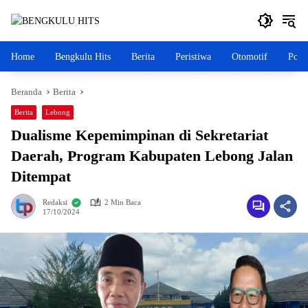
Langsung
ke
konten
Home
Bengkulu Hits
Berita
Peristiwa
Otomotif
Polit
Beranda
Berita
Berita
Lebong
Dualisme Kepemimpinan di Sekretariat
Daerah, Program Kabupaten Lebong Jalan
Ditempat
Redaksi
2 Min Baca
17/10/2024