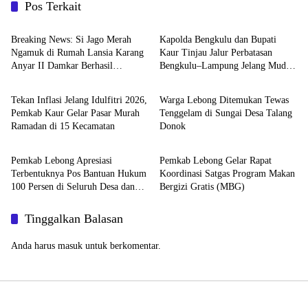
Pos Terkait
Bengkulu Utara
Advertorial
Breaking News: Si Jago Merah
Kapolda Bengkulu dan Bupati
Ngamuk di Rumah Lansia Karang
Kaur Tinjau Jalur Perbatasan
Anyar II Damkar Berhasil
Bengkulu–Lampung Jelang Mudik
Advertorial
Lebong
Jinakkan Api
Lebaran 1447 H
Tekan Inflasi Jelang Idulfitri 2026,
Warga Lebong Ditemukan Tewas
Pemkab Kaur Gelar Pasar Murah
Tenggelam di Sungai Desa Talang
Ramadan di 15 Kecamatan
Donok
Lebong
Lebong
Pemkab Lebong Apresiasi
Pemkab Lebong Gelar Rapat
Terbentuknya Pos Bantuan Hukum
Koordinasi Satgas Program Makan
100 Persen di Seluruh Desa dan
Bergizi Gratis (MBG)
Kelurahan
Tinggalkan Balasan
Anda harus
masuk
untuk berkomentar.