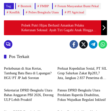
Tag:
Bentrok
FMBP
Forum Masyarakat Bumi Pekal
Konflik
Polres Bengkulu Utara
PT Agricinal
Polsek Putri Hijau Berhasil Amankan Pelaku
Kekerasan Seksual: Ayah Tiri Gagahi Anak Hingga
Hamil
Pos Terkait
Bengkulu Hits
Bengkulu Tengah
Perkebunan di Atas Kertas,
Perkuat Kepedulian Sosial, PT SIL
Tambang Batu Bara di Lapangan?
Grup Salurkan Zakat Rp283,7
HGU PT JP Jadi Sorotan
Juta, Jangkau 2.837 Penerima di
Advertorial
Advertorial
73 Desa Penyangga
Sekretariat DPRD Bengkulu Utara
Pansus DPRD Bengkulu Utara
Bahas Anggaran PBJ 2026, Dorong
Perdalam Raperda Disabilitas,
ULP Lebih Proaktif
Fokus Wujudkan Regulasi Inklusif
Advertorial
Bengkulu Utara