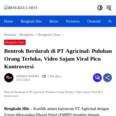
Langsung
ke
konten
Home
Bengkulu Hits
Berita
Peristiwa
Otomotif
Polit
Beranda
Bengkulu
Bengkulu Utara
Bengkulu Utara
Bentrok Berdarah di PT Agricinal: Puluhan
Orang Terluka, Video Sajam Viral Picu
Kontroversi
ANDIKA JANERO
2 Min Baca
24/12/2024
Bentrok Berdarah di PT Agricinal: Puluhan Orang Terluka, Video Sajam Viral Picu
Kontroversi
Bengkulu Hits
– Konflik antara karyawan PT Agricinal dengan
Forum Masyarakat Bhumi Pekal (FMBP) berakhir dengan