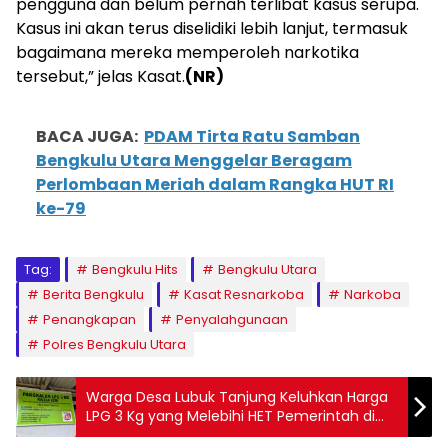
pengguna dan belum pernah terlibat kasus serupa.
Kasus ini akan terus diselidiki lebih lanjut, termasuk
bagaimana mereka memperoleh narkotika
tersebut,” jelas Kasat.
(NR)
BACA JUGA:
PDAM Tirta Ratu Samban
Bengkulu Utara Menggelar Beragam
Perlombaan Meriah dalam Rangka HUT RI
ke-79
Tag:
Bengkulu Hits
Bengkulu Utara
Berita Bengkulu
Kasat Resnarkoba
Narkoba
Penangkapan
Penyalahgunaan
Polres Bengkulu Utara
Warga Desa Lubuk Tanjung Keluhkan Harga
LPG 3 Kg yang Melebihi HET Pemerintah di
Pangkalan Fauzan Azmi