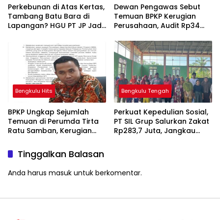
Perkebunan di Atas Kertas,
Dewan Pengawas Sebut
Tambang Batu Bara di
Temuan BPKP Kerugian
Lapangan? HGU PT JP Jadi
Perusahaan, Audit Rp34
Sorotan
Miliar Perumda Tirta Ratu
Samban Kian Disorot
Bengkulu Hits
Bengkulu Tengah
BPKP Ungkap Sejumlah
Perkuat Kepedulian Sosial,
Temuan di Perumda Tirta
PT SIL Grup Salurkan Zakat
Ratu Samban, Kerugian
Rp283,7 Juta, Jangkau
Membengkak hingga Rp34
2.837 Penerima di 73 Desa
Miliar
Penyangga
Tinggalkan Balasan
Anda harus
masuk
untuk berkomentar.