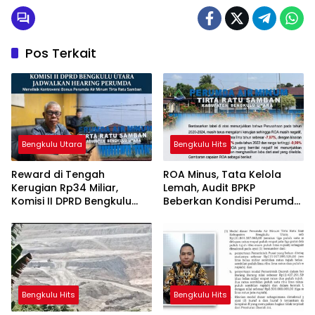
Pos Terkait
Bengkulu Utara
Bengkulu Hits
Reward di Tengah
ROA Minus, Tata Kelola
Kerugian Rp34 Miliar,
Lemah, Audit BPKP
Komisi II DPRD Bengkulu
Beberkan Kondisi Perumda
Utara Jadwalkan
Tirta Ratu Samban
Pemanggilan Pihak
Perumda
Bengkulu Hits
Bengkulu Hits