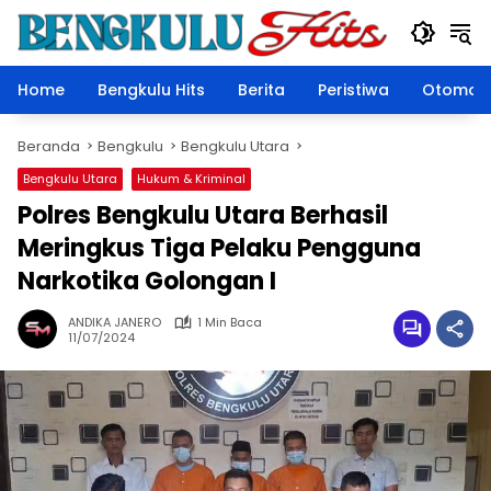
Langsung
ke
konten
Home
Bengkulu Hits
Berita
Peristiwa
Otomoti
Beranda
Bengkulu
Bengkulu Utara
Bengkulu Utara
Hukum & Kriminal
Polres Bengkulu Utara Berhasil
Meringkus Tiga Pelaku Pengguna
Narkotika Golongan I
ANDIKA JANERO
1 Min Baca
11/07/2024