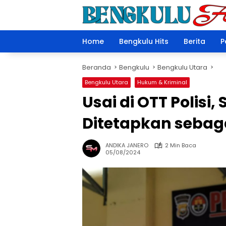
Langsung
ke
konten
Home
Bengkulu Hits
Berita
P
Beranda
Bengkulu
Bengkulu Utara
Bengkulu Utara
Hukum & Kriminal
Usai di OTT Polisi
Ditetapkan sebag
ANDIKA JANERO
2 Min Baca
05/08/2024