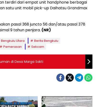
an terdiri dari empat unit handphone berbagai
dan satu unit mobil pick-up Daihatsu Grandmax
akan pasal 368 juncto 56 dan/atau pasal 378
mal 9 tahun penjara.
(NR)
Bengkulu Utara
Berita Bengkulu
Pemerasan
Sekcam
uman di Desa Marga Sakti