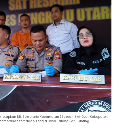
enetapkan DR, Sekretaris Kecamatan (Sekcam) Air Besi, Kabupaten
pemerasan terhadap Kepala Desa Talang Baru Ginting.