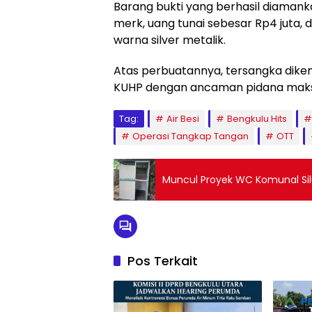
Barang bukti yang berhasil diamank
merk, uang tunai sebesar Rp4 juta, 
warna silver metalik.
Atas perbuatannya, tersangka diken
KUHP dengan ancaman pidana maksi
Tag:
Air Besi
Bengkulu Hits
Operasi Tangkap Tangan
OTT
Muncul Proyek WC Komunal Sil
Pos Terkait