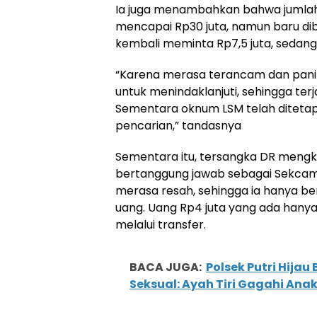
Ia juga menambahkan bahwa jumlah
mencapai Rp30 juta, namun baru di
kembali meminta Rp7,5 juta, sedang
“Karena merasa terancam dan panik,
untuk menindaklanjuti, sehingga terja
Sementara oknum LSM telah diteta
pencarian,” tandasnya
Sementara itu, tersangka DR mengk
bertanggung jawab sebagai Sekcam A
merasa resah, sehingga ia hanya b
uang. Uang Rp4 juta yang ada hanya
melalui transfer.
BACA JUGA:
Polsek Putri Hija
Seksual: Ayah Tiri Gagahi Ana