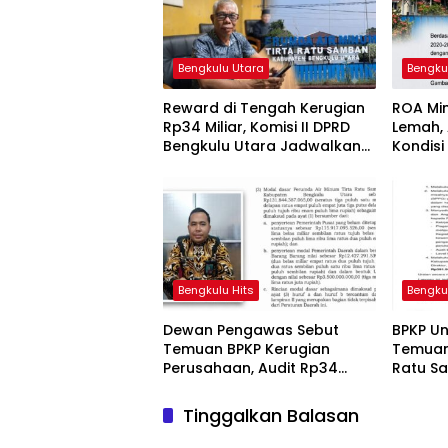
Bengkulu Utara
Bengku
Reward di Tengah Kerugian
ROA Min
Rp34 Miliar, Komisi II DPRD
Lemah, 
Bengkulu Utara Jadwalkan
Kondisi
Pemanggilan Pihak Perumda
Samba
Bengkulu Hits
Bengku
Dewan Pengawas Sebut
BPKP U
Temuan BPKP Kerugian
Temuan
Perusahaan, Audit Rp34
Ratu S
Miliar Perumda Tirta Ratu
Memben
Samban Kian Disorot
Miliar
Tinggalkan Balasan