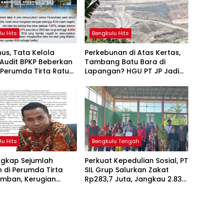
lu Hits
Bengkulu Hits
us, Tata Kelola
Perkebunan di Atas Kertas,
Audit BPKP Beberkan
Tambang Batu Bara di
 Perumda Tirta Ratu
Lapangan? HGU PT JP Jadi
n
Sorotan
lu Hits
Bengkulu Tengah
ngkap Sejumlah
Perkuat Kepedulian Sosial, PT
 di Perumda Tirta
SIL Grup Salurkan Zakat
amban, Kerugian
Rp283,7 Juta, Jangkau 2.837
gkak hingga Rp34
Penerima di 73 Desa
Penyangga