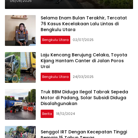
Lebong, Identitas Pengemudi Tuai
06/08/2026
Sorotan
Selama Enam Bulan Terakhir, Tercatat
76 Kasus Kecelakaan Lalu Lintas di
Bengkulu Utara
Bengkulu Utara
02/07/2025
Laju Kencang Berujung Celaka, Toyota
Kijang Hantam Canter di Jalan Poros
Urai
Bengkulu Utara
24/03/2025
Truk BBM Diduga Ilegal Tabrak Sepeda
Motor di Padang, Solar Subsidi Diduga
Disalahgunakan
Berita
18/12/2024
Senggol IRT Dengan Kecepatan Tinggi
Remaja 15 Tahun Tewas