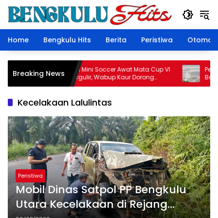
Langsung
ke
konten
Home
Bengkulu Hits
Berita
Peristiwa
Otomoti
Turnamen Mini Soccer Awat Mata Cup VI
Perkebun
Breaking News
Resmi Bergulir, Wabup Kaur Dorong
Batu Bar
Sportivitas dan Pemberdayaan Ekonomi
Sorotan
Masyarakat
Kecelakaan Lalulintas
Peristiwa
Mobil Dinas Satpol PP Bengkulu
Utara Kecelakaan di Rejang