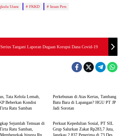
kulu Utara
FKKD
Insan Pers
Serius Tangani Laporan Dugaan Korupsi Dana Covid-19
 Hits
Bengkulu Hits
s, Tata Kelola Lemah,
Perkebunan di Atas Kertas, Tambang
KP Beberkan Kondisi
Batu Bara di Lapangan? HGU PT JP
Tirta Ratu Samban
Jadi Sorotan
 Hits
Bengkulu Tengah
kap Sejumlah Temuan di
Perkuat Kepedulian Sosial, PT SIL
Tirta Ratu Samban,
Grup Salurkan Zakat Rp283,7 Juta,
 Membengkak hingga Rp34
Jangkau 2.837 Penerima di 73 Desa