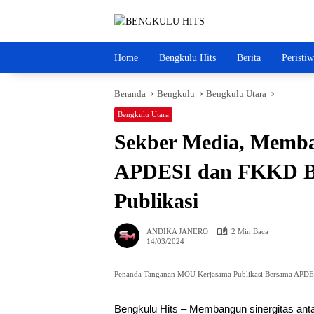
Langsung
ke
konten
Home
Bengkulu Hits
Berita
Peristi
Beranda
Bengkulu
Bengkulu Utara
Bengkulu Utara
Sekber Media, Memba
APDESI dan FKKD B
Publikasi
ANDIKA JANERO
2 Min Baca
14/03/2024
Penanda Tanganan MOU Kerjasama Publikasi Bersama APD
Bengkulu Hits – Membangun sinergitas ant