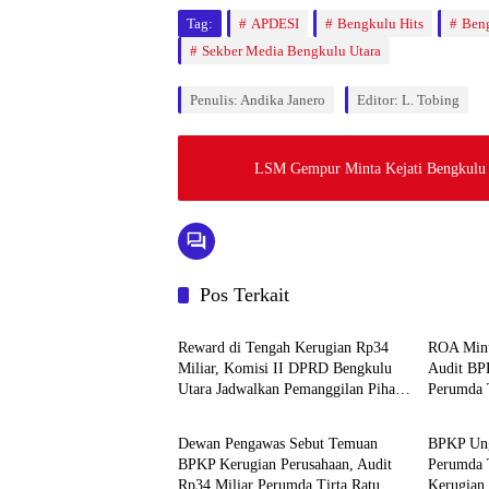
Tag:
APDESI
Bengkulu Hits
Beng
Sekber Media Bengkulu Utara
Penulis: Andika Janero
Editor: L. Tobing
LSM Gempur Minta Kejati Bengkulu 
Pos Terkait
Bengkulu Utara
Bengkulu
Reward di Tengah Kerugian Rp34
ROA Minu
Miliar, Komisi II DPRD Bengkulu
Audit BP
Utara Jadwalkan Pemanggilan Pihak
Perumda 
Bengkulu Hits
Bengkulu
Perumda
Dewan Pengawas Sebut Temuan
BPKP Ung
BPKP Kerugian Perusahaan, Audit
Perumda 
Rp34 Miliar Perumda Tirta Ratu
Kerugian