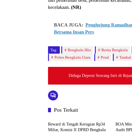
dari pemerintah desa, pemerintah kecamatan
kecelakaan.
(NR)
BACA JUGA:
Penghujung Ramadhan 
Bersama Insan Pers
Tag:
Bengkulu Hits
Berita Bengkulu
Polres Bengkulu Utara
Potal
Tambal 
Diduga Depresi Seorang Istri di Rej
Pos Terkait
Bengkulu Utara
Bengkulu
Reward di Tengah Kerugian Rp34
ROA Minu
Miliar, Komisi II DPRD Bengkulu
Audit BP