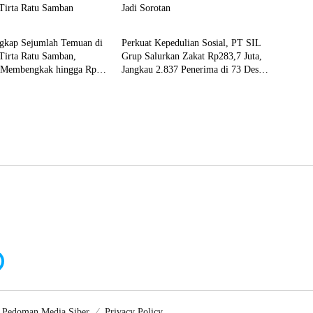
Tirta Ratu Samban
Jadi Sorotan
 Hits
Bengkulu Tengah
kap Sejumlah Temuan di
Perkuat Kepedulian Sosial, PT SIL
Tirta Ratu Samban,
Grup Salurkan Zakat Rp283,7 Juta,
 Membengkak hingga Rp34
Jangkau 2.837 Penerima di 73 Desa
Penyangga
Pedoman Media Siber
Privacy Policy