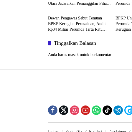
Utara Jadwalkan Pemanggilan Pihak
Perumda 
Bengkulu Hits
Bengkulu
Perumda
Dewan Pengawas Sebut Temuan
BPKP Ung
BPKP Kerugian Perusahaan, Audit
Perumda 
Rp34 Miliar Perumda Tirta Ratu
Kerugian
Samban Kian Disorot
Miliar
Tinggalkan Balasan
Anda harus
masuk
untuk berkomentar.
Indeks
Kode Etik
Redaksi
Disclaimer