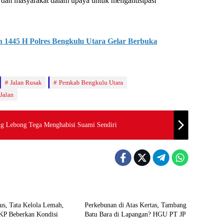
, dan masyarakat dalam upaya untuk mengantisipasi
1445 H Polres Bengkulu Utara Gelar Berbuka
Jalan Rusak
Pemkab Bengkulu Utara
Jalan
ang Lebong Tega Menghabisi Suami Sendiri
 Hits
Bengkulu Hits
s, Tata Kelola Lemah,
Perkebunan di Atas Kertas, Tambang
KP Beberkan Kondisi
Batu Bara di Lapangan? HGU PT JP