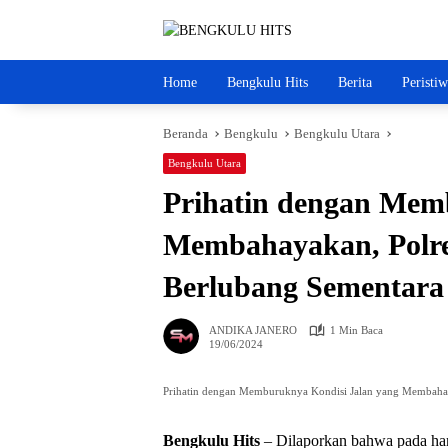
Langsung
ke
konten
Home
Bengkulu Hits
Berita
Peristi
Beranda
Bengkulu
Bengkulu Utara
Bengkulu Utara
Prihatin dengan Mem
Membahayakan, Polre
Berlubang Sementara
ANDIKA JANERO
1 Min Baca
19/06/2024
Prihatin dengan Memburuknya Kondisi Jalan yang Membahay
Bengkulu Hits
– Dilaporkan bahwa pada hari