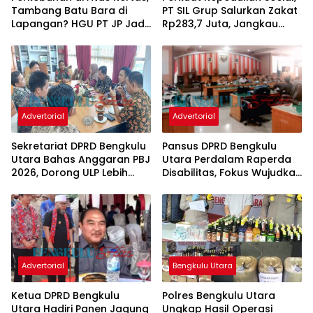
Tambang Batu Bara di
PT SIL Grup Salurkan Zakat
Lapangan? HGU PT JP Jadi
Rp283,7 Juta, Jangkau
Sorotan
2.837 Penerima di 73 Desa
Penyangga
Advertorial
Advertorial
Sekretariat DPRD Bengkulu
Pansus DPRD Bengkulu
Utara Bahas Anggaran PBJ
Utara Perdalam Raperda
2026, Dorong ULP Lebih
Disabilitas, Fokus Wujudkan
Proaktif
Regulasi Inklusif
Advertorial
Bengkulu Utara
Ketua DPRD Bengkulu
Polres Bengkulu Utara
Utara Hadiri Panen Jagung
Ungkap Hasil Operasi