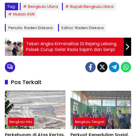
Tag:
Bengkulu Utara
Bupati Bengkulu Utara
Mutasi ASN
Penulis: Raden Diskara
Editor: Raden Diskara
Tekan Angka Kriminalitas Di Rejang Lebong,
Polsek Curup Gelar Razia Sajam dan Senpi
Pos Terkait
Bengkulu Hits
Bengkulu Tengah
Perkebunan di Atas Kertas,
Perkuat Kepedulian Sosial,