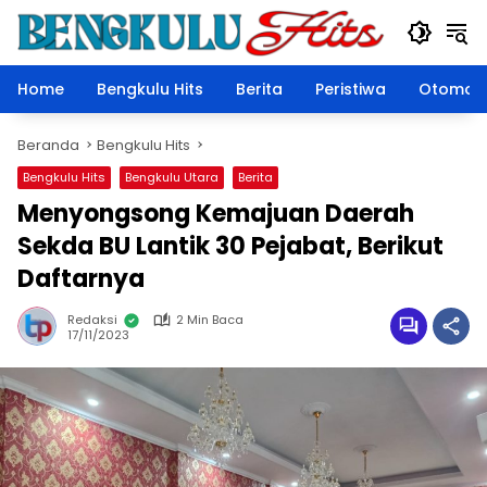
Langsung
ke
konten
Home
Bengkulu Hits
Berita
Peristiwa
Otomoti
Beranda
Bengkulu Hits
Bengkulu Hits
Bengkulu Utara
Berita
Menyongsong Kemajuan Daerah
Sekda BU Lantik 30 Pejabat, Berikut
Daftarnya
Redaksi
2 Min Baca
17/11/2023