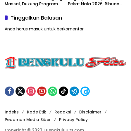
Massal, Dukung Program
Pekat Nala 2026, Ribuan
SADESAHE
Petasan hingga Miras
Dimusnahkan
Tinggalkan Balasan
Anda harus
masuk
untuk berkomentar.
Indeks
Kode Etik
Redaksi
Disclaimer
Pedoman Media Siber
Privacy Policy
Copyright © 2023 I BengkuluHits.com