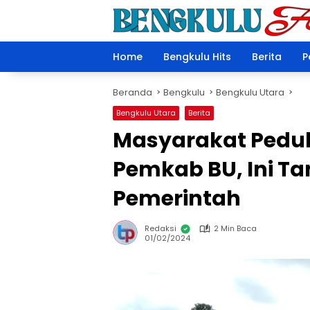
Langsung
ke
konten
Home
Bengkulu Hits
Berita
P
Beranda
Bengkulu
Bengkulu Utara
Bengkulu Utara
Berita
Masyarakat Pedu
Pemkab BU, Ini T
Pemerintah
Redaksi
2 Min Baca
01/02/2024