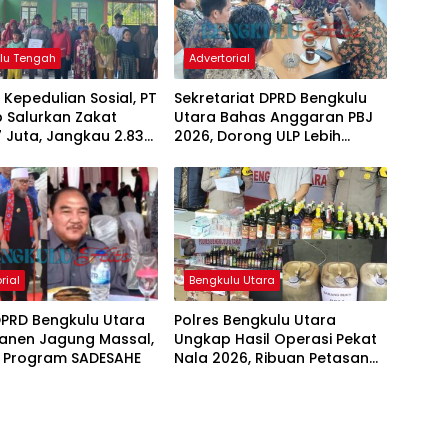
lu Tengah
Advertorial
 Kepedulian Sosial, PT
Sekretariat DPRD Bengkulu
p Salurkan Zakat
Utara Bahas Anggaran PBJ
 Juta, Jangkau 2.837
2026, Dorong ULP Lebih
a di 73 Desa
Proaktif
gga
rial
Bengkulu Utara
DPRD Bengkulu Utara
Polres Bengkulu Utara
Panen Jagung Massal,
Ungkap Hasil Operasi Pekat
 Program SADESAHE
Nala 2026, Ribuan Petasan
hingga Miras Dimusnahkan