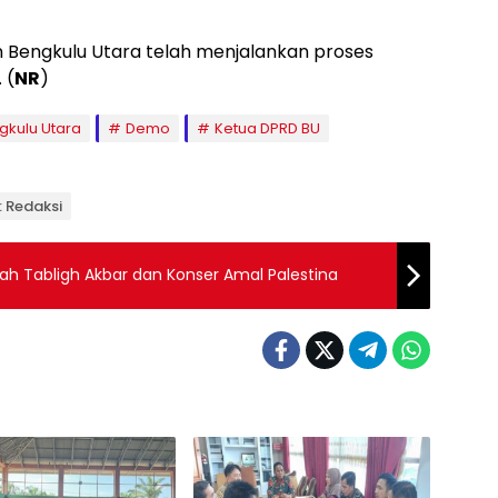
Bengkulu Utara telah menjalankan proses
 (
NR
)
gkulu Utara
Demo
Ketua DPRD BU
: Redaksi
ah Tabligh Akbar dan Konser Amal Palestina