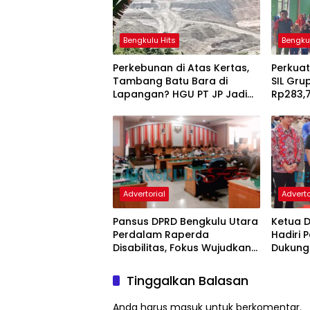
Bengkulu Hits
Bengku
Perkebunan di Atas Kertas,
Perkuat
Tambang Batu Bara di
SIL Gru
Lapangan? HGU PT JP Jadi
Rp283,7
Sorotan
Penerim
Penyan
Advertorial
Adverto
Pansus DPRD Bengkulu Utara
Ketua 
Perdalam Raperda
Hadiri 
Disabilitas, Fokus Wujudkan
Dukung
Regulasi Inklusif
Tinggalkan Balasan
Anda harus
masuk
untuk berkomentar.