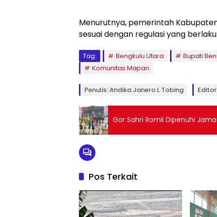
Menurutnya, pemerintah Kabupaten 
sesuai dengan regulasi yang berlaku.
Tag:
Bengkulu Utara
Bupati Ben
Komunitas Mapan
Penulis: Andika Janero L Tobing
Editor
Gor Sahri Romli Dipenuhi Jama
Pos Terkait