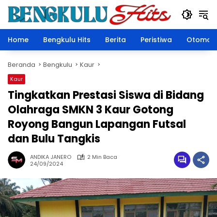
Langsung
ke
konten
Home
Bengkulu Hits
Berita
Peristiwa
Otomoti
Beranda
Bengkulu
Kaur
Kaur
Tingkatkan Prestasi Siswa di Bidang
Olahraga SMKN 3 Kaur Gotong
Royong Bangun Lapangan Futsal
dan Bulu Tangkis
ANDIKA JANERO
2 Min Baca
24/09/2024