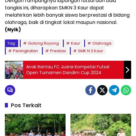
Dengan rampungnya lapangan futsal dan bulu
tangkis ini, diharapkan SMKN 3 Kaur dapat
melahirkan lebih banyak siswa berprestasi di bidang
olahraga, baik di tingkat lokal maupun nasional.
(Nyik)
Tag:
Gotong Royong
Kaur
Olahraga
Peningkatan
Prestasi
SMK N 3 Kaur
Anak Rantau FC Juarai Kompetisi Futsal
Open Turnamen Dandim Cup 2024
Pos Terkait