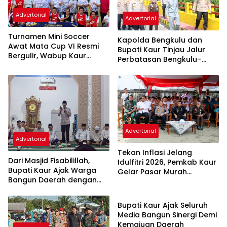
Advertorial
Advertorial
Turnamen Mini Soccer
Kapolda Bengkulu dan
Awat Mata Cup VI Resmi
Bupati Kaur Tinjau Jalur
Bergulir, Wabup Kaur
Perbatasan Bengkulu–
Dorong Sportivitas dan
Lampung Jelang Mudik
Pemberdayaan Ekonomi
Lebaran 1447 H
Masyarakat
Advertorial
Advertorial
Tekan Inflasi Jelang
Dari Masjid Fisabilillah,
Idulfitri 2026, Pemkab Kaur
Bupati Kaur Ajak Warga
Gelar Pasar Murah
Bangun Daerah dengan
Ramadan di 15 Kecamatan
Advertorial
Semangat Ramadan
Bupati Kaur Ajak Seluruh
Media Bangun Sinergi Demi
Kemajuan Daerah