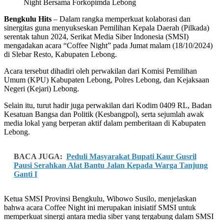
Night Bersama Forkopimda Lebong
Bengkulu Hits
– Dalam rangka memperkuat kolaborasi dan
sinergitas guna menyukseskan Pemilihan Kepala Daerah (Pilkada)
serentak tahun 2024, Serikat Media Siber Indonesia (SMSI)
mengadakan acara “Coffee Night” pada Jumat malam (18/10/2024)
di Slebar Resto, Kabupaten Lebong.
Acara tersebut dihadiri oleh perwakilan dari Komisi Pemilihan
Umum (KPU) Kabupaten Lebong, Polres Lebong, dan Kejaksaan
Negeri (Kejari) Lebong.
Selain itu, turut hadir juga perwakilan dari Kodim 0409 RL, Badan
Kesatuan Bangsa dan Politik (Kesbangpol), serta sejumlah awak
media lokal yang berperan aktif dalam pemberitaan di Kabupaten
Lebong.
BACA JUGA:
Peduli Masyarakat Bupati Kaur Gusril
Pausi Serahkan Alat Bantu Jalan Kepada Warga Tanjung
Ganti I
Ketua SMSI Provinsi Bengkulu, Wibowo Susilo, menjelaskan
bahwa acara Coffee Night ini merupakan inisiatif SMSI untuk
memperkuat sinergi antara media siber yang tergabung dalam SMSI