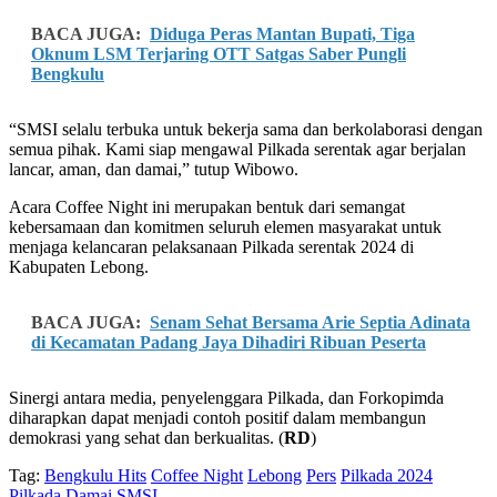
BACA JUGA:
Diduga Peras Mantan Bupati, Tiga
Oknum LSM Terjaring OTT Satgas Saber Pungli
Bengkulu
“SMSI selalu terbuka untuk bekerja sama dan berkolaborasi dengan
semua pihak. Kami siap mengawal Pilkada serentak agar berjalan
lancar, aman, dan damai,” tutup Wibowo.
Acara Coffee Night ini merupakan bentuk dari semangat
kebersamaan dan komitmen seluruh elemen masyarakat untuk
menjaga kelancaran pelaksanaan Pilkada serentak 2024 di
Kabupaten Lebong.
BACA JUGA:
Senam Sehat Bersama Arie Septia Adinata
di Kecamatan Padang Jaya Dihadiri Ribuan Peserta
Sinergi antara media, penyelenggara Pilkada, dan Forkopimda
diharapkan dapat menjadi contoh positif dalam membangun
demokrasi yang sehat dan berkualitas. (
RD
)
Tag:
Bengkulu Hits
Coffee Night
Lebong
Pers
Pilkada 2024
Pilkada Damai
SMSI