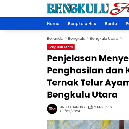
Langsung
ke
konten
Home
Bengkulu Hits
Berita
P
Beranda
Bengkulu
Bengkulu Utara
Bengkulu Utara
Penjelasan Menye
Penghasilan dan
Ternak Telur Ayam
Bengkulu Utara
ANDIKA JANERO
2 Min Baca
03/09/2024