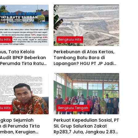
lu Hits
Bengkulu Hits
us, Tata Kelola
Perkebunan di Atas Kertas,
Audit BPKP Beberkan
Tambang Batu Bara di
 Perumda Tirta Ratu
Lapangan? HGU PT JP Jadi
n
Sorotan
lu Hits
Bengkulu Tengah
ngkap Sejumlah
Perkuat Kepedulian Sosial, PT
 di Perumda Tirta
SIL Grup Salurkan Zakat
amban, Kerugian
Rp283,7 Juta, Jangkau 2.837
gkak hingga Rp34
Penerima di 73 Desa