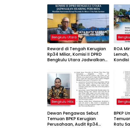
Bengkulu Utara
Bengku
Reward di Tengah Kerugian
ROA Min
Rp34 Miliar, Komisi II DPRD
Lemah, 
Bengkulu Utara Jadwalkan
Kondisi
Pemanggilan Pihak Perumda
Samba
Bengkulu Hits
Bengku
Dewan Pengawas Sebut
BPKP U
Temuan BPKP Kerugian
Temuan
Perusahaan, Audit Rp34
Ratu S
Miliar Perumda Tirta Ratu
Memben