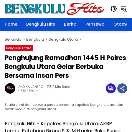
Langsung
ke
konten
Home
Bengkulu Hits
Berita
Peristiwa
Otomoti
Beranda
Bengkulu
Bengkulu Utara
Bengkulu Utara
Penghujung Ramadhan 1445 H Polres
Bengkulu Utara Gelar Berbuka
Bersama Insan Pers
ANDIKA JANERO
1 Min Baca
08/04/2024
Silaturahmi dan berbuka puasa bersama kapolres bengkulu utara dan
awak media di bengkulu utara
Bengkulu Hits – Kapolres Bengkulu Utara, AKBP
Lambe Patabang Birana S.IK, M.H gelar Buka Puasa