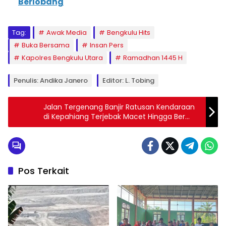
Berlobang
Tag:
Awak Media
Bengkulu Hits
Buka Bersama
Insan Pers
Kapolres Bengkulu Utara
Ramadhan 1445 H
Penulis: Andika Janero
Editor: L. Tobing
Jalan Tergenang Banjir Ratusan Kendaraan
di Kepahiang Terjebak Macet Hingga Ber
Jam-Jam
Pos Terkait