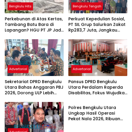
Bengkulu Hits
Bengkulu Tengah
Perkebunan di Atas Kertas,
Perkuat Kepedulian Sosial,
Tambang Batu Bara di
PT SIL Grup Salurkan Zakat
Lapangan? HGU PT JP Jadi
Rp283,7 Juta, Jangkau
Sorotan
2.837 Penerima di 73 Desa
Penyangga
Advertorial
Advertorial
Sekretariat DPRD Bengkulu
Pansus DPRD Bengkulu
Utara Bahas Anggaran PBJ
Utara Perdalam Raperda
2026, Dorong ULP Lebih
Disabilitas, Fokus Wujudkan
Bengkulu Utara
Proaktif
Regulasi Inklusif
Polres Bengkulu Utara
Ungkap Hasil Operasi
Pekat Nala 2026, Ribuan
Petasan hingga Miras
Dimusnahkan