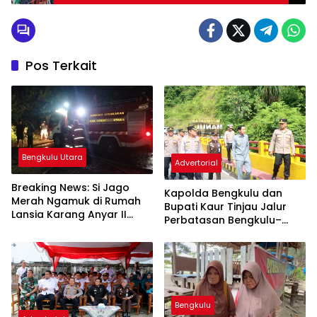
Persiapan Pemilu Serentak 2024
Pos Terkait
Bengkulu Utara
Advertorial
Breaking News: Si Jago
Kapolda Bengkulu dan
Merah Ngamuk di Rumah
Bupati Kaur Tinjau Jalur
Lansia Karang Anyar II
Perbatasan Bengkulu–
Damkar Berhasil Jinakkan
Lampung Jelang Mudik
Api
Lebaran 1447 H
Bengkulu