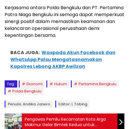
Kerjasama antara Polda Bengkulu dan PT. Pertamina
Patra Niaga Bengkulu ini semoga dapat memperkuat
sinergi positif dalam memastikan keamanan dan
kelancaran operasional perusahaan demi
kepentingan bersama.
BACA JUGA:
Waspada Akun Facebook dan
WhatsApp Palsu Mengatasnamakan
Kapolres Lebong AKBP Awilzan
Tag:
Ekonomi
Hukum
Pertamina Bengkulu
Polda Bengkulu
Penulis: Andika Janero
Editor: L Tobing
Pengawas Pemilu Kecamatan Kota Arga
Makmur Gelar Bimtek Kedua untuk