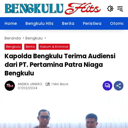
Langsung
ke
konten
Home
Bengkulu Hits
Berita
Peristiwa
Otomoti
Beranda
Bengkulu
Bengkulu
Berita
Hukum & Kriminal
Kapolda Bengkulu Terima Audiensi
dari PT. Pertamina Patra Niaga
Bengkulu
ANDIKA JANERO
1 Min Baca
07/02/2024