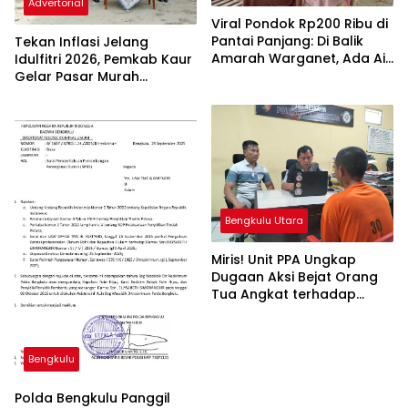
Advertorial
Viral Pondok Rp200 Ribu di
Pantai Panjang: Di Balik
Tekan Inflasi Jelang
Amarah Warganet, Ada Air
Idulfitri 2026, Pemkab Kaur
Mata Seorang Ibu Yang
Gelar Pasar Murah
Ingin Bertahan Hidup
Ramadan di 15 Kecamatan
Bengkulu Utara
Miris! Unit PPA Ungkap
Dugaan Aksi Bejat Orang
Tua Angkat terhadap
Pelajar di Bengkulu Utara
hingga Berulang Kali
Bengkulu
Polda Bengkulu Panggil