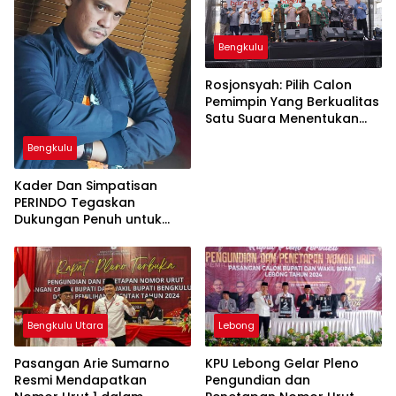
Bengkulu
Rosjonsyah: Pilih Calon
Pemimpin Yang Berkualitas
Satu Suara Menentukan
Masa Depan Bengkulu 5
Bengkulu
Tahun Kedepan
Kader Dan Simpatisan
PERINDO Tegaskan
Dukungan Penuh untuk
Pasangan Rohidin Meriani
di Pilgub Bengkulu
Bengkulu Utara
Lebong
Pasangan Arie Sumarno
KPU Lebong Gelar Pleno
Resmi Mendapatkan
Pengundian dan