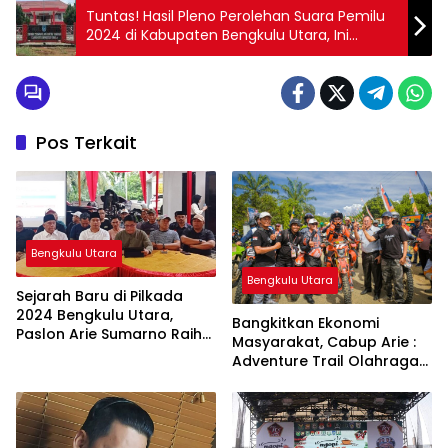
Tuntas! Hasil Pleno Perolehan Suara Pemilu
2024 di Kabupaten Bengkulu Utara, Ini
Nama-Nama Caleg Terpilih
Pos Terkait
Bengkulu Utara
Bengkulu Utara
Sejarah Baru di Pilkada
2024 Bengkulu Utara,
Bangkitkan Ekonomi
Paslon Arie Sumarno Raih
Masyarakat, Cabup Arie :
94,50% Suara
Adventure Trail Olahraga
Otomotif Paling Disukai
Semua Kalangan