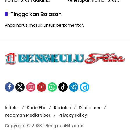
Nomor Urut 1 dalam
Penetapan Nomor Urut
Pilkada Bengkulu Utara
Paslon Bupati dan Wakil
2024
Bupati 2024
Tinggalkan Balasan
Anda harus
masuk
untuk berkomentar.
Indeks
Kode Etik
Redaksi
Disclaimer
Pedoman Media Siber
Privacy Policy
Copyright © 2023 I BengkuluHits.com