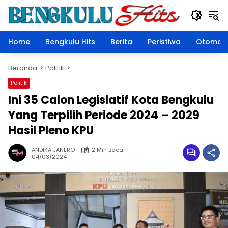
Langsung
ke
konten
Home
Bengkulu Hits
Berita
Peristiwa
Otomoti
Beranda
Politik
Politik
Ini 35 Calon Legislatif Kota Bengkulu
Yang Terpilih Periode 2024 – 2029
Hasil Pleno KPU
ANDIKA JANERO
2 Min Baca
04/03/2024