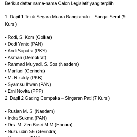
Berikut daftar nama-nama Calon Legislatif yang terpilih
1. Dapil 1 Teluk Segara Muara Bangkahulu – Sungai Serut (9
Kursi)
•
Rodi, S. Kom (Golkar)
•
Dedi Yanto (PAN)
•
Andi Saputra (PKS)
•
Asman (Demokrat)
•
Rahmad Mulyadi, S. Sos (Nasdem)
•
Marliadi (Gerindra)
•
M. Rizaldy (PKB)
•
Syamsu Ihwan (PAN)
•
Erni Novita (PPP)
2. Dapil 2 Gading Cempaka – Singaran Pati (7 Kursi)
•
Ruslan M. Si (Nasdem)
•
Indra Sukma (PAN)
•
Drs. M. Zen Basri M.M (Hanura)
•
Nuzuludin SE (Gerindra)