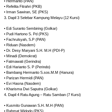
•
Hermanto (PAN)
•
Refelita Fitrahri (PKB)
•
Irman Sawiran, SE (PKS)
3. Dapil 3 Selebar Kampung Melayu (12 Kursi)
•
Edi Suranto Sembiring (Golkar)
•
Pudi Hartono S. Pd (PKS)
•
Fachrulsyah, S.P (PAN)
•
Riduan (Nasdem)
•
Dr. Desy Maryani S.H. M.H (PDI-P)
•
Minadi (Demokrat)
•
Fatmawati (Gerindra)
•
Edi Harianto S. P (Perindo)
•
Bambang Hermanto S.sos.M.M (Hanura)
•
Parizan Hermidi (PAN)
•
Evi Hasna (Nasdem)
•
Kharisma Dwi Saputra (Golkar)
4. Dapil 4 Ratu Agung – Ratu Samban (7 Kursi)
•
Kusmito Gunawan S.H. M.H (PAN)
•
Rahmat Widodo (PKS)