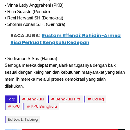
•
Vinna Ledy Anggraheni (PKB)
•
Rina Sulastri (Perindo)
•
Reni Heryanti SH (Demokrat)
•
Sholihin Adnan S.H. (Gerindra)
BACA JUGA:
Rustam Effendi: Rohidin-Armed
Bisa Perkuat Bengkulu Kedepan
•
Sudisman S.Sos (Hanura)
S
emoga mereka dapat menjalankan tugasnya dengan baik
sesuai dengan keinginan dan kebutuhan masyarakat yang telah
memilih mereka melalui proses demokrasi yang telah
dilakukan.
Tag:
Bengkulu
Bengkulu Hits
Caleg
KPU
KPU Bengkulu
Editor: L. Tobing