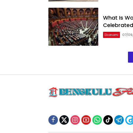
What Is Wo
Celebrate
Ekonomi
07/09