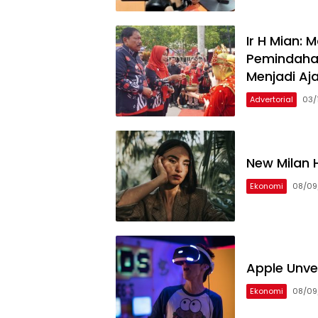
Ir H Mian: 
Pemindaha
Menjadi Aj
Advertorial
03/
New Milan 
Ekonomi
08/09
Apple Unve
Ekonomi
08/09