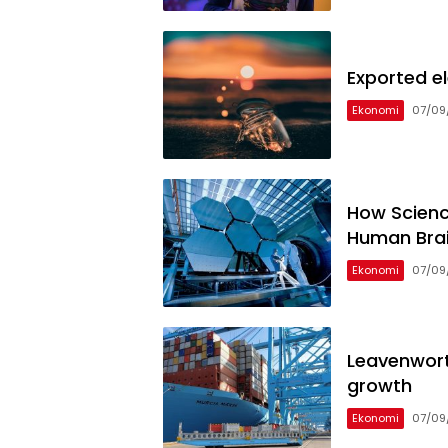
Exported el
Ekonomi
07/09
How Science
Human Bra
Ekonomi
07/09
Leavenworth
growth
Ekonomi
07/09