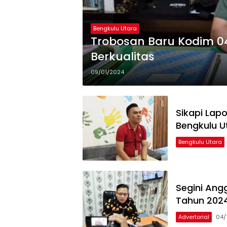
Bengkulu Utara
Trobosan Baru Kodim 0
Berkualitas
09/01/2024
Sikapi Lap
Bengkulu Ut
Bengkulu Utara
Segini Ang
Tahun 202
Advertorial
04/