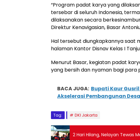
“Program padat karya yang dilaksana
tersebar di seluruh Indonesia, termasu
dilaksanakan secara berkesinambung
Direktur Kenavigasian, Basar Antoniu
Hal tersebut diungkapkannya saat 
halaman Kantor Disnav Kelas I Tanjun
Menurut Basar, kegiatan padat kary
yang bersih dan nyaman bagi para p
BACA JUGA:
Bupati Kaur Gusri
Akselerasi Pembangunan Des
Tag:
DKI Jakarta
2 Hari Hilang, Nelayan Tewas