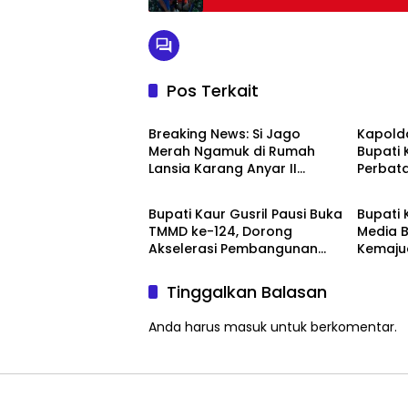
Pos Terkait
Bengkulu Utara
Adverto
Breaking News: Si Jago
Kapold
Merah Ngamuk di Rumah
Bupati 
Lansia Karang Anyar II
Perbat
Advertorial
Adverto
Damkar Berhasil Jinakkan
Lampun
Api
Lebara
Bupati Kaur Gusril Pausi Buka
Bupati 
TMMD ke-124, Dorong
Media B
Akselerasi Pembangunan
Kemaju
Desa
Tinggalkan Balasan
Anda harus
masuk
untuk berkomentar.