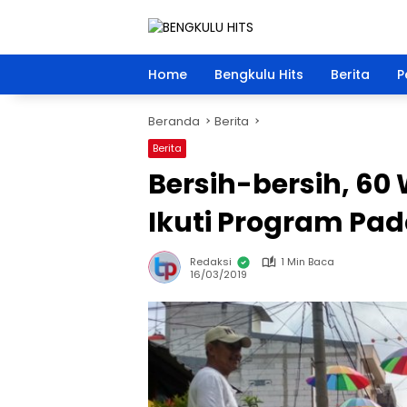
Langsung
ke
konten
Home
Bengkulu Hits
Berita
P
Beranda
Berita
Berita
Bersih-bersih, 60
Ikuti Program Pad
Redaksi
1 Min Baca
16/03/2019