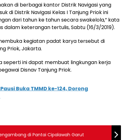
kan di berbagai kantor Distrik Navigasi yang
k di Distrik Navigasi Kelas I Tanjung Priok ini
an dari tahun ke tahun secara swakelola,” kata
s dalam keterangan tertulis, Sabtu (16/3/2019).
membuka kegiatan padat karya tersebut di
g Priok, Jakarta.
a seperti ini dapat membuat lingkungan kerja
egawai Disnav Tanjung Priok.
l Pausi Buka TMMD ke-124, Dorong
a
 Mengambang di Pantai Cipalawah Garut