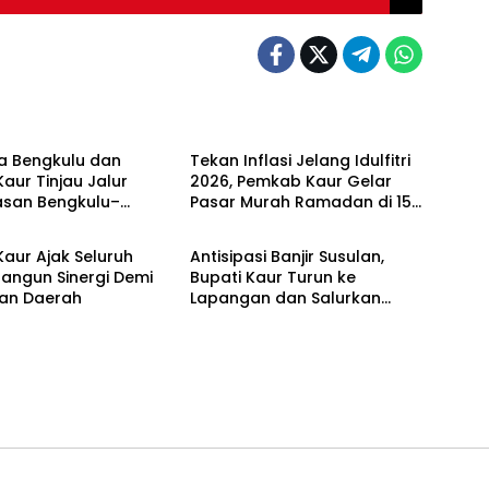
rial
Advertorial
a Bengkulu dan
Tekan Inflasi Jelang Idulfitri
Kaur Tinjau Jalur
2026, Pemkab Kaur Gelar
asan Bengkulu–
Pasar Murah Ramadan di 15
rial
Advertorial
g Jelang Mudik
Kecamatan
n 1447 H
Kaur Ajak Seluruh
Antisipasi Banjir Susulan,
angun Sinergi Demi
Bupati Kaur Turun ke
an Daerah
Lapangan dan Salurkan
Bantuan