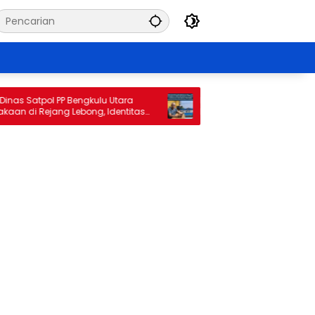
s Satpol PP Bengkulu Utara
Reward di Tengah Kerugian Rp34
 di Rejang Lebong, Identitas
Komisi II DPRD Bengkulu Utara
 Tuai Sorotan
Pemanggilan Pihak Perumda