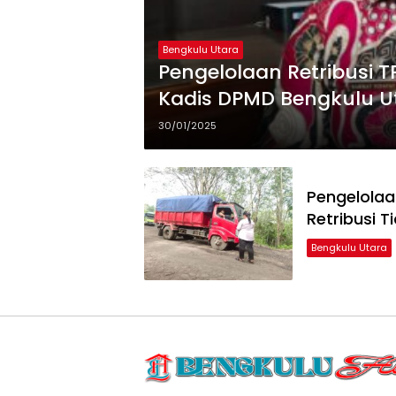
Bengkulu Utara
Pengelolaan Retribusi T
Kadis DPMD Bengkulu U
30/01/2025
Pengelolaa
Retribusi 
Bengkulu Utara