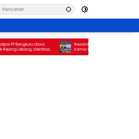
ol PP Bengkulu Utara
Reward di Tengah Kerugian Rp34 Milia
jang Lebong, Identitas
Komisi II DPRD Bengkulu Utara Jadwal
Sorotan
Pemanggilan Pihak Perumda