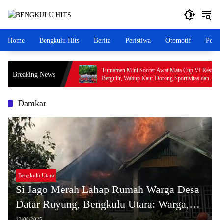
Langsung
ke
konten
Home
Bengkulu Hits
Berita
Peristiwa
Otomotif
Polit
ngkulu Utara Kecelakaan
Turnamen Mini Soccer Awat Mata Cup VI Resmi
Breaking News
as Pengemudi Tuai Sorotan
Bergulir, Wabup Kaur Dorong Sportivitas dan
Pemberdayaan Ekonomi Masyarakat
Damkar
Bengkulu Utara
Si Jago Merah Lahap Rumah Warga Desa
Datar Ruyung, Bengkulu Utara: Warga,
Damkar, dan Aparat Bersatu Padamkan
13/08/2025