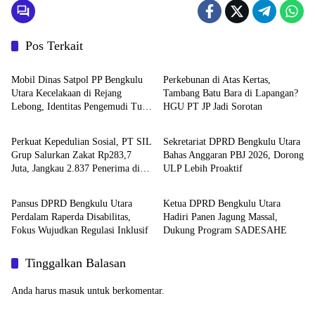
Pos Terkait
Peristiwa
Bengkulu Hits
Mobil Dinas Satpol PP Bengkulu
Perkebunan di Atas Kertas,
Utara Kecelakaan di Rejang
Tambang Batu Bara di Lapangan?
Lebong, Identitas Pengemudi Tuai
HGU PT JP Jadi Sorotan
Bengkulu Tengah
Advertorial
Sorotan
Perkuat Kepedulian Sosial, PT SIL
Sekretariat DPRD Bengkulu Utara
Grup Salurkan Zakat Rp283,7
Bahas Anggaran PBJ 2026, Dorong
Juta, Jangkau 2.837 Penerima di
ULP Lebih Proaktif
Advertorial
Advertorial
73 Desa Penyangga
Pansus DPRD Bengkulu Utara
Ketua DPRD Bengkulu Utara
Perdalam Raperda Disabilitas,
Hadiri Panen Jagung Massal,
Fokus Wujudkan Regulasi Inklusif
Dukung Program SADESAHE
Tinggalkan Balasan
Anda harus
masuk
untuk berkomentar.