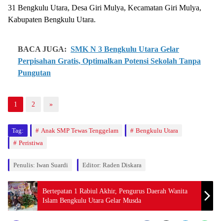
31 Bengkulu Utara, Desa Giri Mulya, Kecamatan Giri Mulya,
Kabupaten Bengkulu Utara.
BACA JUGA:
SMK N 3 Bengkulu Utara Gelar
Perpisahan Gratis, Optimalkan Potensi Sekolah Tanpa
Pungutan
1
2
»
Tag:
Anak SMP Tewas Tenggelam
Bengkulu Utara
Peristiwa
Penulis: Iwan Suardi
Editor: Raden Diskara
Bertepatan 1 Rabiul Akhir, Pengurus Daerah Wanita
Islam Bengkulu Utara Gelar Musda