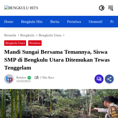
Langsung
ke
konten
Home
Bengkulu Hits
Berita
Peristiwa
Otomotif
Polit
Beranda
Bengkulu
Bengkulu Utara
Bengkulu Utara
Peristiwa
Mandi Sungai Bersama Temannya, Siswa
SMP di Bengkulu Utara Ditemukan Tewas
Tenggelam
Redaksi
2 Min Baca
14/10/2023