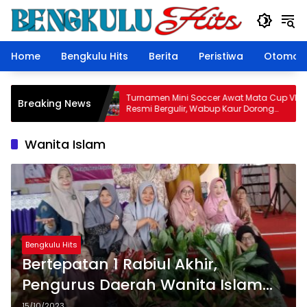
Langsung
ke
konten
Home
Bengkulu Hits
Berita
Peristiwa
Otomoti
ngkulu Utara
Turnamen Mini Soccer Awat Mata Cup VI
Breaking News
bong, Identitas
Resmi Bergulir, Wabup Kaur Dorong
n
Sportivitas dan Pemberdayaan Ekonomi
Masyarakat
Wanita Islam
Bengkulu Hits
Bertepatan 1 Rabiul Akhir,
Pengurus Daerah Wanita Islam
Bengkulu Utara Gelar Musda
15/10/2023