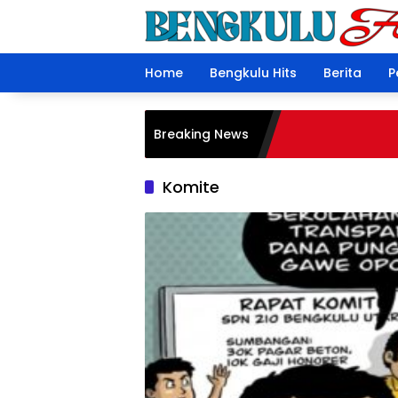
Langsung
ke
konten
Home
Bengkulu Hits
Berita
P
Breaking News
Komite