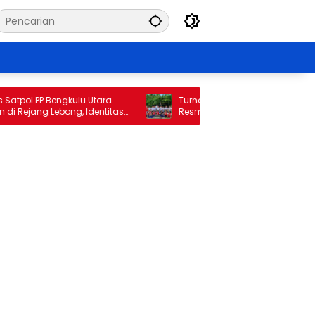
atpol PP Bengkulu Utara
Turnamen Mini Soccer Awat Mata 
 Rejang Lebong, Identitas
Resmi Bergulir, Wabup Kaur Doron
ai Sorotan
Sportivitas dan Pemberdayaan E
Masyarakat