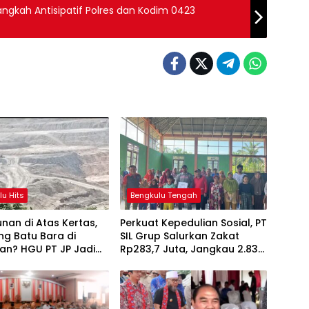
angkah Antisipatif Polres dan Kodim 0423
lu Hits
Bengkulu Tengah
nan di Atas Kertas,
Perkuat Kepedulian Sosial, PT
g Batu Bara di
SIL Grup Salurkan Zakat
an? HGU PT JP Jadi
Rp283,7 Juta, Jangkau 2.837
n
Penerima di 73 Desa
Penyangga