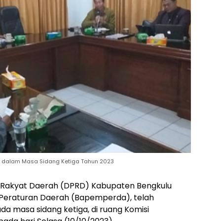
da dalam Masa Sidang Ketiga Tahun 2023
 Rakyat Daerah (DPRD) Kabupaten Bengkulu
 Peraturan Daerah (Bapemperda), telah
a masa sidang ketiga, di ruang Komisi