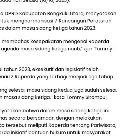
a hari Selasa (10/10/2023).
a DPRD Kabupaten Bengkulu Utara, menyatakan
 untuk mengharmonisasi 7 Rancangan Peraturan
s dalam masa sidang ketiga tahun 2023.
tuk membahas kesepakatan mengenai Raperda
genda masa sidang ketiga nanti,” ujar Tommy
ahun 2023, eksekutif dan legislatif telah
 12 Raperda yang terbagi menjadi tiga tahap.
g selesai, masa sidang kedua juga sudah selesai,
m masa sidang ketiga,” kata Tommy Sitompul.
nyatakan bahwa dalam masa sidang ketiga ini
ahas secara bersamaan dengan melakukan
erda tersebut meliputi Raperda tentang Pariwisata,
rda inisiatif bantuan hukum untuk masyarakat