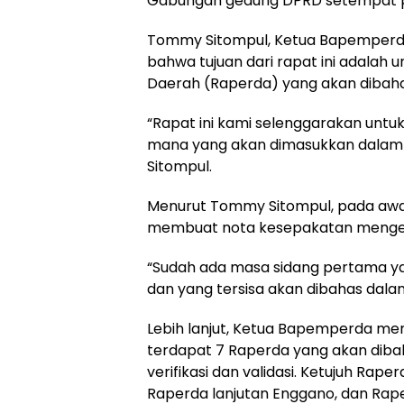
Gabungan gedung DPRD setempat pad
Tommy Sitompul, Ketua Bapemperd
bahwa tujuan dari rapat ini adalah
Daerah (Raperda) yang akan dibaha
“Rapat ini kami selenggarakan un
mana yang akan dimasukkan dalam a
Sitompul.
Menurut Tommy Sitompul, pada awal t
membuat nota kesepakatan mengenai
“Sudah ada masa sidang pertama yan
dan yang tersisa akan dibahas dala
Lebih lanjut, Ketua Bapemperda me
terdapat 7 Raperda yang akan dib
verifikasi dan validasi. Ketujuh Rap
Raperda lanjutan Enggano, dan Rape