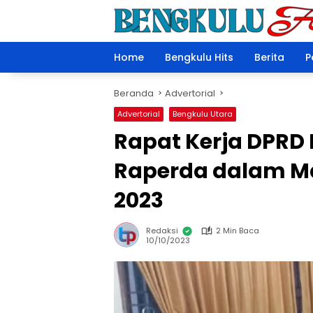
Langsung
ke
konten
Home
Bengkulu Hits
Berita
P
Beranda
Advertorial
Advertorial
Bengkulu Utara
Rapat Kerja DPRD 
Raperda dalam Ma
2023
Redaksi
2 Min Baca
10/10/2023