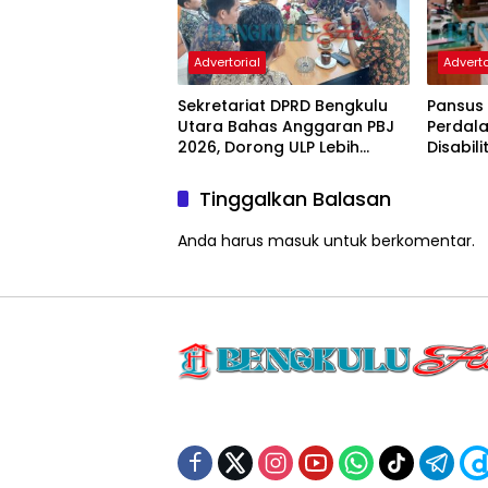
Advertorial
Adverto
Sekretariat DPRD Bengkulu
Pansus
Utara Bahas Anggaran PBJ
Perdal
2026, Dorong ULP Lebih
Disabil
Proaktif
Regulasi
Tinggalkan Balasan
Anda harus
masuk
untuk berkomentar.