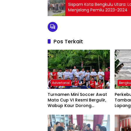
Sispam Kota Bengkulu Utara: L
Menjelang Pemilu 2023-2024
Pos Terkait
Advertorial
Bengku
Turnamen Mini Soccer Awat
Perkebu
Mata Cup VI Resmi Bergulir,
Tamban
Wabup Kaur Dorong
Lapang
Sportivitas dan
Sorota
Pemberdayaan Ekonomi
Masyarakat