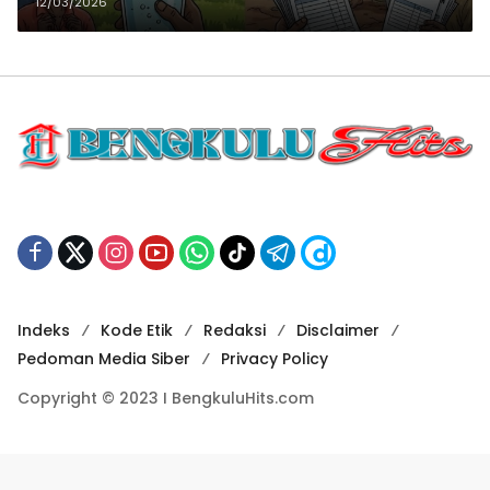
Sorotan, Warga Pertanyakan
12/03/2026
Makna Gratis
Indeks
Kode Etik
Redaksi
Disclaimer
Pedoman Media Siber
Privacy Policy
Copyright © 2023 I BengkuluHits.com